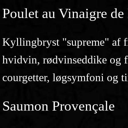
Poulet au Vinaigre de
Kyllingbryst "supreme" af fr
hvidvin, rødvinseddike og f
courgetter, løgsymfoni og t
Saumon Provençale